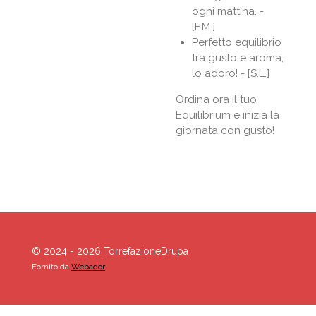
ogni mattina. -
[F.M.]
Perfetto equilibrio
tra gusto e aroma,
lo adoro! - [S.L.]
Ordina ora il tuo
Equilibrium e inizia la
giornata con gusto!
© 2024 - 2026 TorrefazioneDrupa
Fornito da
Webador