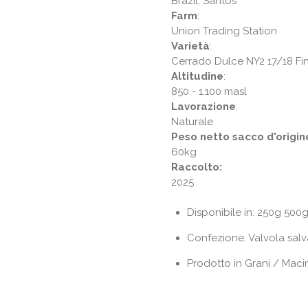
Brazil, Santos
Farm
:
Union Trading Station
Varietà
:
Cerrado Dulce NY2 17/18 Fi
Altitudine
:
850 - 1.100 masl
Lavorazione
:
Naturale
Peso netto sacco d'origin
60kg
Raccolto:
2025
Disponibile in: 250g 500
Confezione: Valvola salv
Prodotto in Grani / Mac