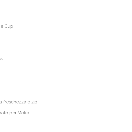
ne Cup
e:
g
a freschezza e zip
inato per Moka