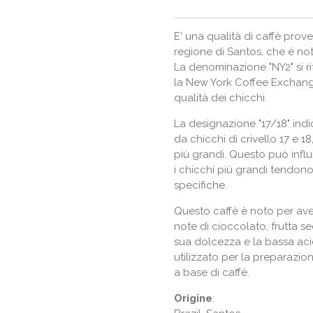
E' una qualità di caffè prov
regione di Santos, che è not
La denominazione "NY2" si ri
la New York Coffee Exchange
qualità dei chicchi.
La designazione "17/18" ind
da chicchi di crivello 17 e 
più grandi. Questo può influi
i chicchi più grandi tendono
specifiche.
Questo caffè è noto per ave
note di cioccolato, frutta 
sua dolcezza e la bassa acid
utilizzato per la preparazion
a base di caffè.
Origine
: