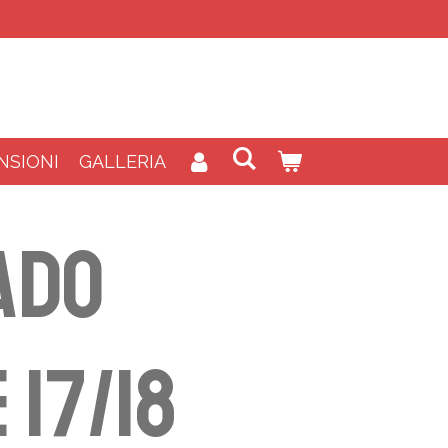
NSIONI
GALLERIA
ado
 17/18