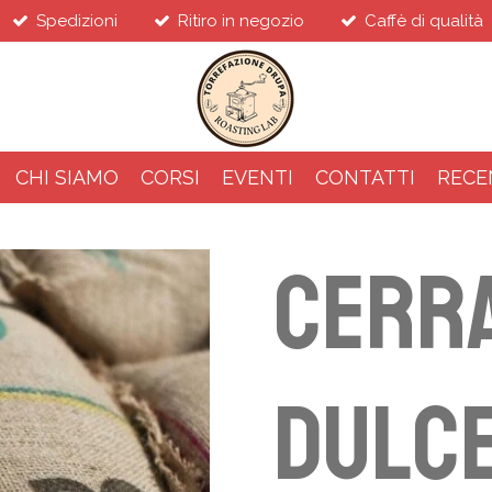
Spedizioni
Ritiro in negozio
Caffè di qualità
CHI SIAMO
CORSI
EVENTI
CONTATTI
RECE
Cerr
Dulce